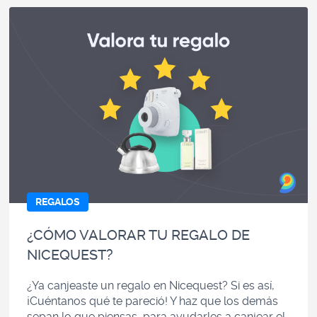
REGALOS
¿CÓMO VALORAR TU REGALO DE
NICEQUEST?
¿Ya canjeaste un regalo en Nicequest? Si es así,
¡Cuéntanos qué te pareció! Y haz que los demás
sepan lo que piensas, para ayudarles a canjear el