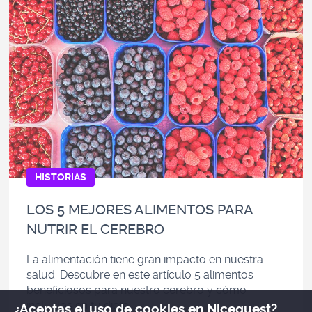
HISTORIAS
LOS 5 MEJORES ALIMENTOS PARA
NUTRIR EL CEREBRO
La alimentación tiene gran impacto en nuestra
salud. Descubre en este artículo 5 alimentos
beneficiosos para nuestro cerebro y cómo
incluirlos en tu dieta.
¿Aceptas el uso de cookies en Nicequest?