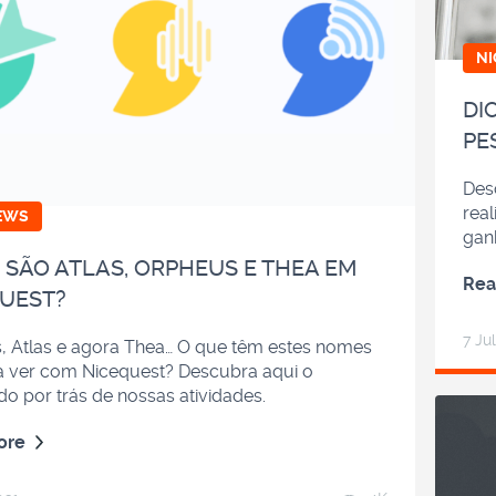
N
DI
PE
Des
real
EWS
gan
 SÃO ATLAS, ORPHEUS E THEA EM
Rea
UEST?
7 Ju
, Atlas e agora Thea… O que têm estes nomes
a ver com Nicequest? Descubra aqui o
ado por trás de nossas atividades.
ore