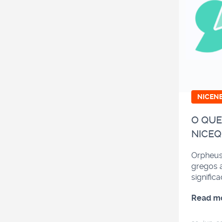
NICEN
O QUE
NICEQ
Orpheus
gregos 
signific
Read m