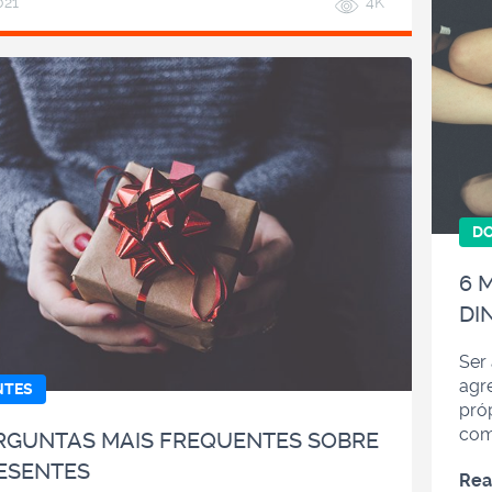
021
4K
D
6 
DI
Ser
agr
NTES
próp
com
RGUNTAS MAIS FREQUENTES SOBRE
ESENTES
Rea