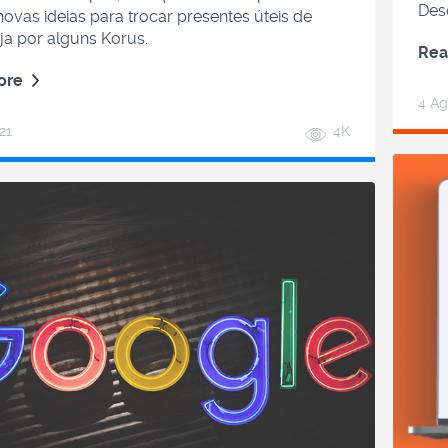
Des
novas ideias para trocar presentes úteis de
ja por alguns Korus.
Rea
ore
4 Ag
21
4K