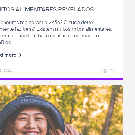
MITOS ALIMENTARES REVELADOS
cenouras melhoram a visão? O suco detox
lmente faz bem? Existem muitos mitos alimentares,
 muitos não têm base científica. Leia mais no
eBlog!
d more
t, 2021
3K