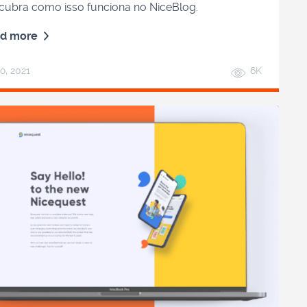
cubra como isso funciona no NiceBlog.
d more
o, 2021
6K