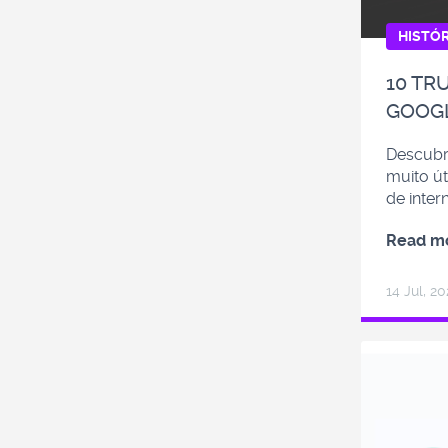
HISTÓR
10 TR
GOOG
Descubr
muito ú
de inter
Read m
14 Jul, 20