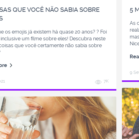
ISAS QUE VOCÊ NÃO SABIA SOBRE
5 
S
As 
rea
e os emojis já existem há quase 20 anos? ? Foi
mas
inclusive um filme sobre eles! Descubra neste
Nic
 coisas que você certamente não sabia sobre
?
Rea
ore
9 Se
021
7K