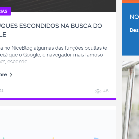
IAS
NO
UQUES ESCONDIDOS NA BUSCA DO
Des
LE
a no NiceBlog algumas das funções ocultas (e
teis) que o Google, o navegador mais famoso
net, esconde.
ore
21
4K