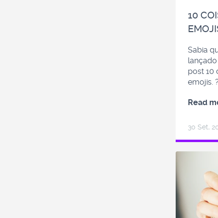
10 CO
EMOJI
Sabia qu
lançado 
post 10
emojis. 
Read m
30 Set, 2