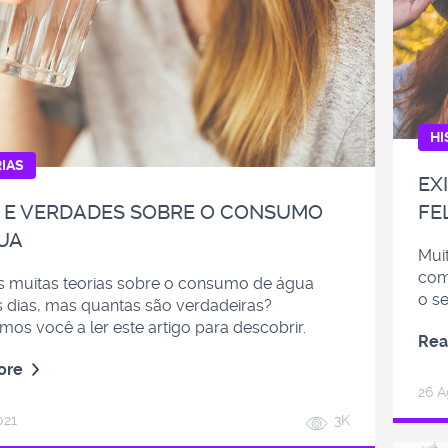
HI
IAS
EX
 E VERDADES SOBRE O CONSUMO
FE
UA
Mui
com
 muitas teorias sobre o consumo de água
o s
s dias, mas quantas são verdadeiras?
os você a ler este artigo para descobrir.
Rea
ore
26 A
021
3K