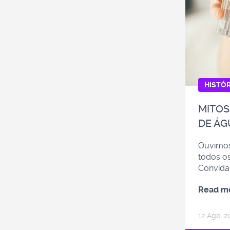
HISTÓR
MITOS
DE ÁG
Ouvimos
todos o
Convidam
Read m
12 Ago, 2