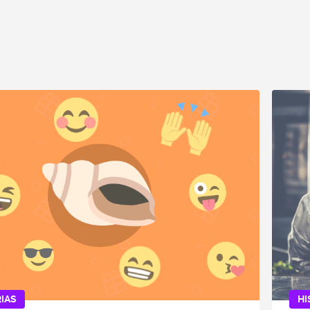
IAS
HI