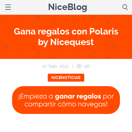
NiceBlog
Gana regalos con Polaris
by Nicequest
27 Sep, 2021
|
5K
NICENOTICIAS