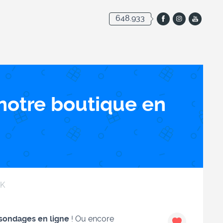
648.933
notre boutique en
3K
sondages en ligne
! Ou encore