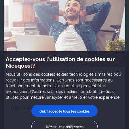
Acceptez-vous l'utilisation de cookies sur
Nicequest?
NICENEWS
Nous utilisons des cookies et des technologies similaires pour
OÙ PUIS-JE TROUVER DES
recueillir des informations. Certaines sont nécessaires au
fonctionnement de notre site web et ne peuvent être
INVITATIONS POUR REJOINDRE
désactivées. D'autres sont des cookies facultatifs de tiers
NICEQUEST ?
utilisés pour mesurer, analyser et améliorer votre expérience.
Read more
Oui, j'accepte tous les cookies
6 Jui, 2018
2K
Définir les préférences