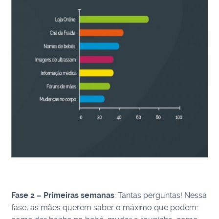
Fase 2 – Primeiras semanas
: Tantas perguntas! Nessa
fase, as mães querem saber o máximo que podem: