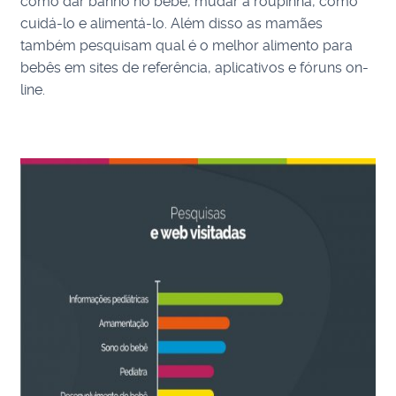
como dar banho no bebê, mudar a roupinha, como
cuidá-lo e alimentá-lo. Além disso as mamães
também pesquisam qual é o melhor alimento para
bebês em sites de referência, aplicativos e fóruns on-
line.