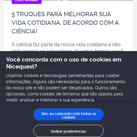
5 TRUQUES PARA MELHORAR SUA
VIDA COTIDIANA, DE ACORDO COM A
CIÊNCIA!
A ciência faz parte da nossa vida cotidiana e não
está apenas no laboratório. Quantas formas você
acha que pode usar a ciência todos os dias?
Você concorda com o uso de cookies em
Descubra neste artigo.
Nicequest?
Usamos cookies e tecnologias semelhantes para coletar
Read more
informações. Alguns são necessários para o funcionamento
do nosso site e não podem ser desativados. Outros são
31 Mar, 2021
3K
opcionais, como cookies de terceiros que são usados ​​para
medir, analisar e melhorar a sua experiência.
Sim, eu concordo com todos os
cookies
NEXT ›
Definir preferências