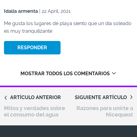
Idalia armenta
| 22 April, 2021
Me gusta los lugares de playa siento que un día soleado
es muy tranquilizante
RESPONDER
MOSTRAR TODOS LOS COMENTARIOS
ARTÍCULO ANTERIOR
SIGUIENTE ARTÍCULO
Mitos y verdades sobre
Razones para unirte a
el consumo del agua
Nicequest
Mary
| 25 March, 2019
Claudia patricia
Abnerfa
| 1 April, 2019
| 9 April, 2019
Me encanta el invierno, pero un poco de sol y playa