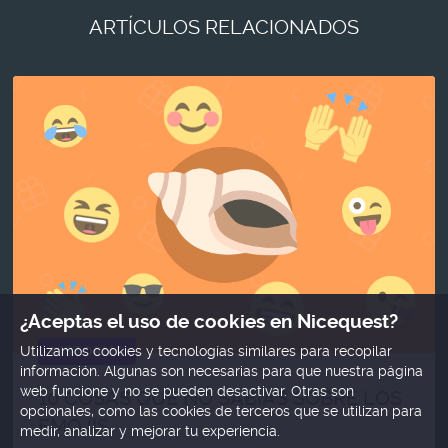
Porqué la lluvia hace que las personas se refugien
Es frescura, magia gratos recuerdos.
no le viene nada mal a nuestro cuerpo.
ARTÍCULOS RELACIONADOS
en sus casas compartiendo en familia y contando
historias
¿Aceptas el uso de cookies en Nicequest?
HISTORIAS
Utilizamos cookies y tecnologías similares para recopilar
información. Algunas son necesarias para que nuestra página
web funcione y no se pueden desactivar. Otras son
10 COSAS QUE NO SABÍAS SOBRE LOS
opcionales, como las cookies de terceros que se utilizan para
EMOJIS
medir, analizar y mejorar tu experiencia.