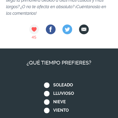
llega la primavera debido a días más cálidos y más
largos? ¿O no te afecta en absoluto? ¡Cuéntanoslo en
los comentarios!
45
¿QUÉ TIEMPO PREFIERES?
SOLEADO
LLUVIOSO
NIEVE
VIENTO