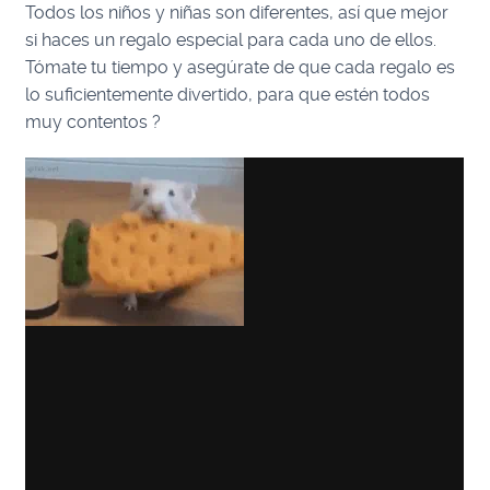
Todos los niños y niñas son diferentes, así que mejor
si haces un regalo especial para cada uno de ellos.
Tómate tu tiempo y asegúrate de que cada regalo es
lo suficientemente divertido, para que estén todos
muy contentos ?