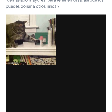
“demasiado mayores” para tener en casa, así que los
puedes donar a otros niños ?