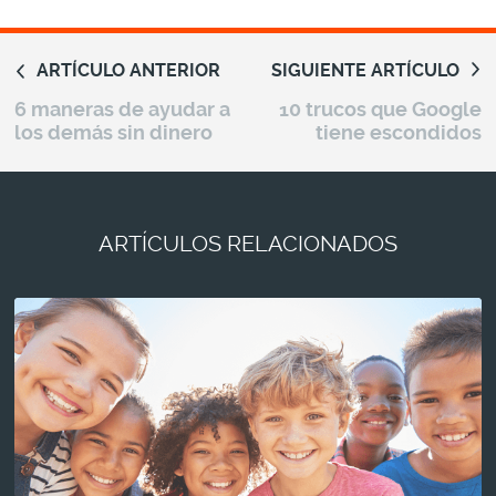
de
comentarios
ARTÍCULO ANTERIOR
SIGUIENTE ARTÍCULO
6 maneras de ayudar a
10 trucos que Google
los demás sin dinero
tiene escondidos
ARTÍCULOS RELACIONADOS