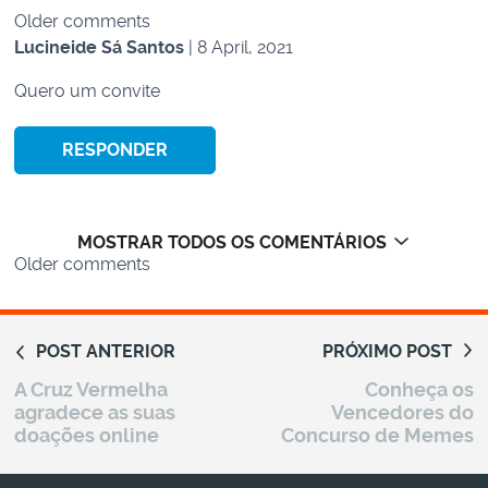
Comments
Older comments
navigation
Lucineide Sá Santos
| 8 April, 2021
Quero um convite
RESPONDER
MOSTRAR TODOS OS COMENTÁRIOS
Comments
Older comments
navigation
POST ANTERIOR
PRÓXIMO POST
A Cruz Vermelha
Conheça os
agradece as suas
Vencedores do
doações online
Concurso de Memes