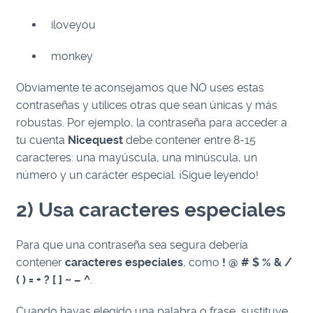
iloveyou
monkey
Obviamente te aconsejamos que NO uses estas
contraseñas y utilices otras que sean únicas y más
robustas. Por ejemplo, la contraseña para acceder a
tu cuenta
Nicequest
debe contener entre 8-15
caracteres: una mayúscula, una minúscula, un
número y un carácter especial. ¡Sigue leyendo!
2) Usa caracteres especiales
Para que una contraseña sea segura debería
contener
caracteres especiales
, como
! @ # $ % & /
( ) = + ? [ ] ~ – ^
.
Cuando hayas elegido una palabra o frase, sustituye