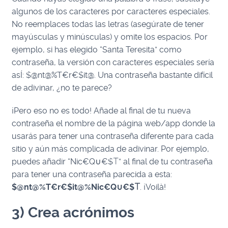
algunos de los caracteres por caracteres especiales.
No reemplaces todas las letras (asegúrate de tener
mayúsculas y minúsculas) y omite los espacios. Por
ejemplo, si has elegido “Santa Teresita” como
contraseña, la versión con caracteres especiales sería
asÍ: $@nt@%T€r€$it@. Una contraseña bastante difícil
de adivinar, ¿no te parece?
¡Pero eso no es todo! Añade al final de tu nueva
contraseña el nombre de la página web/app donde la
usarás para tener una contraseña diferente para cada
sitio y aún más complicada de adivinar. Por ejemplo,
puedes añadir “Nic€Q∪€$⟙” al final de tu contraseña
para tener una contraseña parecida a esta:
$@nt@%T€r€$it@%Nic€Q∪€$⟙
. ¡Voilà!
3) Crea acrónimos