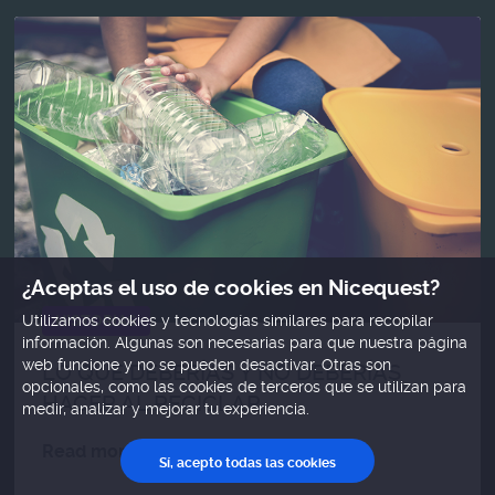
¿Aceptas el uso de cookies en Nicequest?
HISTORIAS
Utilizamos cookies y tecnologías similares para recopilar
información. Algunas son necesarias para que nuestra página
web funcione y no se pueden desactivar. Otras son
LO QUE DEBERÍAS Y NO DEBERÍAS
opcionales, como las cookies de terceros que se utilizan para
HACER AL RECICLAR
medir, analizar y mejorar tu experiencia.
Read more
Sí, acepto todas las cookies