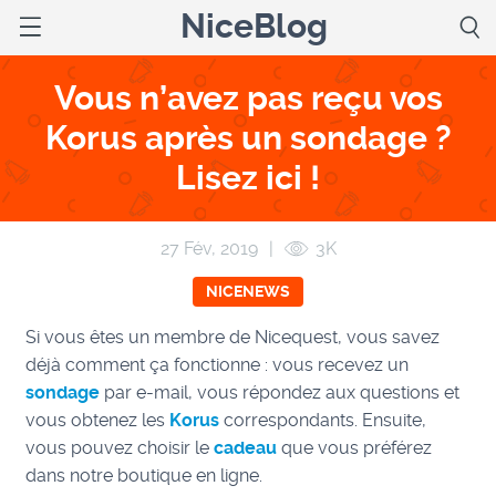
NiceBlog
Vous n’avez pas reçu vos
Korus après un sondage ?
Lisez ici !
27 Fév, 2019
|
3K
NICENEWS
Si vous êtes un membre de Nicequest, vous savez
déjà comment ça fonctionne : vous recevez un
sondage
par e-mail, vous répondez aux questions et
vous obtenez les
Korus
correspondants. Ensuite,
vous pouvez choisir le
cadeau
que vous préférez
dans notre boutique en ligne.