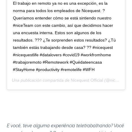
El trabajo en remoto ya no es una excepción, es la
norma para todos los empleados de Nicequest. ?
Queríamos entender cómo se está sintiendo nuestro
#niceTeam con este cambio, así que decidimos hacer
una encuesta interna. Estos son algunos de los
resultados. ??? ¿Te sorprenden estos resultados? ¿Tú
también estás trabajando desde casa? ?? #nicequest
#nicequestlife #datalovers #covid19 #workfromhome
#trabajoremoto #Remotework #Quédateencasa
#StayHome #productivity #remotelife #WFH
Una publicación compartida de
Nicequest Official
(@nicequest) el
E você, teve alguma experiência teletrabalhando? Você