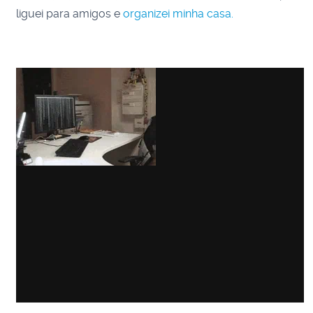
liguei para amigos e
organizei minha casa.