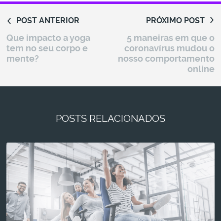
POST ANTERIOR
PRÓXIMO POST
Que impacto a yoga
5 maneiras em que o
tem no seu corpo e
coronavírus mudou o
mente?
nosso comportamento
online
POSTS RELACIONADOS